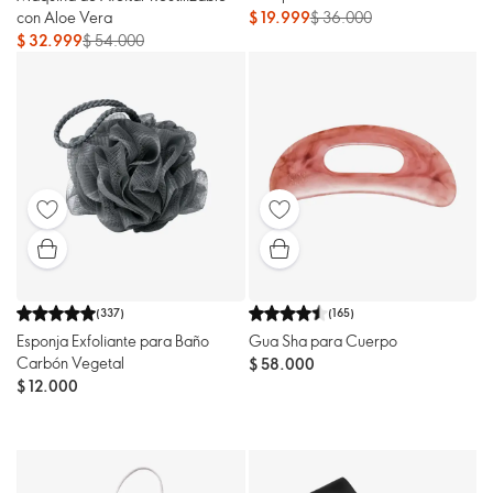
con Aloe Vera
$ 19.999
$ 36.000
$ 32.999
$ 54.000
(
337
)
(
165
)
Esponja Exfoliante para Baño
Gua Sha para Cuerpo
Carbón Vegetal
$ 58.000
$ 12.000