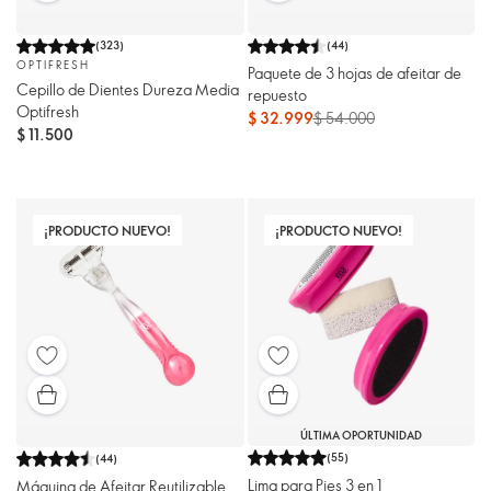
(
323
)
(
44
)
OPTIFRESH
Paquete de 3 hojas de afeitar de
Cepillo de Dientes Dureza Media
repuesto
Optifresh
$ 32.999
$ 54.000
$ 11.500
¡PRODUCTO NUEVO!
¡PRODUCTO NUEVO!
ÚLTIMA OPORTUNIDAD
(
55
)
(
44
)
Lima para Pies 3 en 1
Máquina de Afeitar Reutilizable