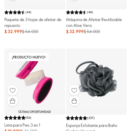
(
44
)
(
46
)
Paquete de 3 hojas de afeitar de
Máquina de Afeitar Reutilizable
repuesto
con Aloe Vera
$ 32.999
$ 54.000
$ 32.999
$ 54.000
¡PRODUCTO NUEVO!
ÚLTIMA OPORTUNIDAD
(
56
)
(
337
)
Lima para Pies 3 en 1
Esponja Exfoliante para Baño