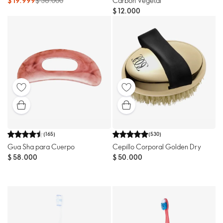
$ 19.999
$ 36.000
Carbón Vegetal
$ 12.000
(
165
)
(
530
)
Gua Sha para Cuerpo
Cepillo Corporal Golden Dry
$ 58.000
$ 50.000