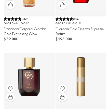
(
1321
)
(
2061
)
GIORDANI GOLD
GIORDANI GOLD
Fragancia Corporal Giordani
Giordani Gold Essenza Supreme
Gold Everlasting Glow
Parfum
$ 89.000
$ 295.000