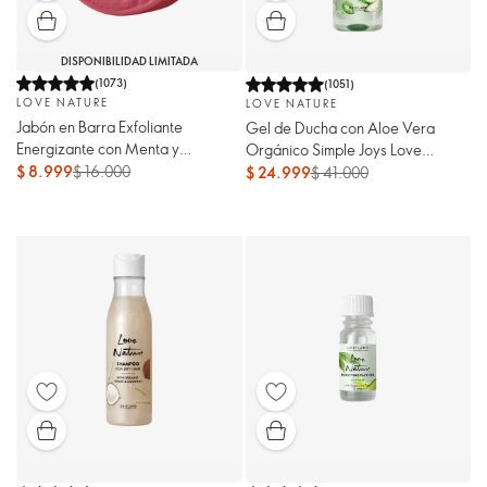
DISPONIBILIDAD LIMITADA
(
1073
)
(
1051
)
LOVE NATURE
LOVE NATURE
Jabón en Barra Exfoliante
Gel de Ducha con Aloe Vera
Energizante con Menta y
Orgánico Simple Joys Love
Frambuesa Orgánicas Love
$ 8.999
$ 16.000
Nature
$ 24.999
$ 41.000
Nature