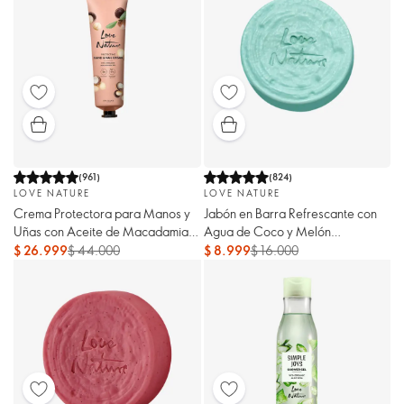
(
961
)
(
824
)
LOVE NATURE
LOVE NATURE
Crema Protectora para Manos y
Jabón en Barra Refrescante con
Uñas con Aceite de Macadamia
Agua de Coco y Melón
Orgánico
Orgánicos Love Nature
$ 26.999
$ 44.000
$ 8.999
$ 16.000