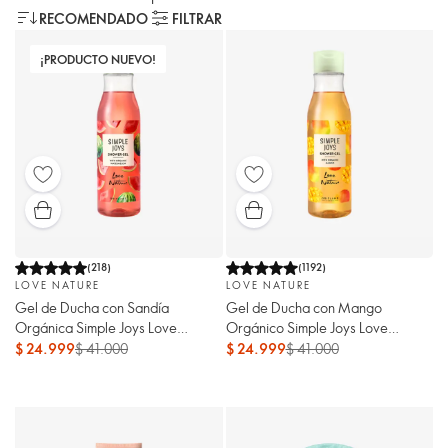
RECOMENDADO
FILTRAR
¡PRODUCTO NUEVO!
(
218
)
(
1192
)
LOVE NATURE
LOVE NATURE
Gel de Ducha con Sandía
Gel de Ducha con Mango
Orgánica Simple Joys Love
Orgánico Simple Joys Love
Nature
Nature
$ 24.999
$ 41.000
$ 24.999
$ 41.000