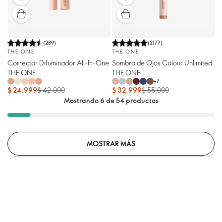
(
289
)
(
2177
)
THE ONE
THE ONE
Corrector Difuminador All-In-One
Sombra de Ojos Colour Unlimited
THE ONE
THE ONE
+
7
$ 24.999
$ 42.000
$ 32.999
$ 55.000
Mostrando 6 de 54 productos
MOSTRAR MÁS