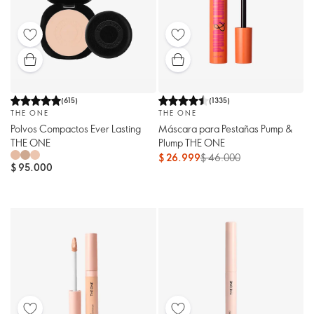
(
615
)
(
1335
)
THE ONE
THE ONE
Polvos Compactos Ever Lasting
Máscara para Pestañas Pump &
THE ONE
Plump THE ONE
$ 26.999
$ 46.000
$ 95.000