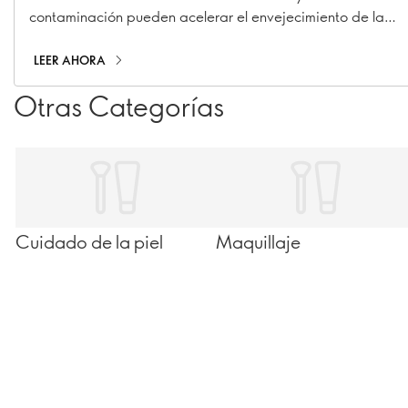
contaminación pueden acelerar el envejecimiento de la
piel, provocando manchas, líneas de expresión y
pérdida de colágeno.
LEER AHORA
Otras Categorías
Cuidado de la piel
Maquillaje