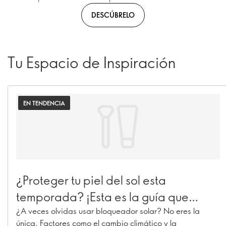
DESCÚBRELO
Tu Espacio de Inspiración
EN TENDENCIA
¿Proteger tu piel del sol esta
temporada? ¡Esta es la guía que
debes de tener a la mano!
¿A veces olvidas usar bloqueador solar? No eres la
única. Factores como el cambio climático y la