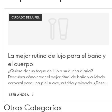
CUIDADO DE LA PIEL
La mejor rutina de lujo para el baño y
el cuerpo
¿Quiere dar un toque de lujo a su ducha diaria?
Descubra cómo crear el mejor ritual de baño y cuidado
corporal para una piel suave, nutrida y mimada.¿Desea
dar un toque de lujo a su rutina de ducha diaria?
Descubra cómo crear el mejor ritual de baño y cuidado
LEER AHORA
corporal para una piel suave, nutrida y mimada.
Otras Categorías