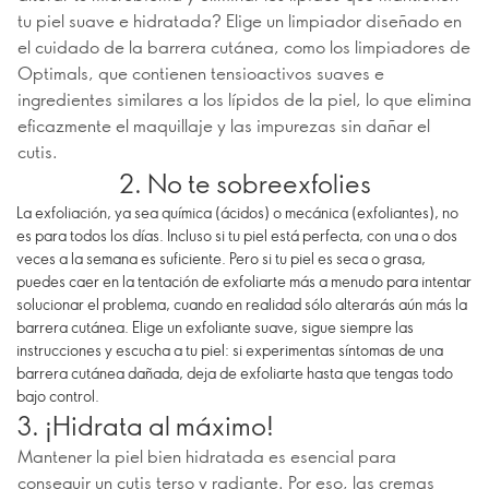
tu piel suave e hidratada? Elige un limpiador diseñado en
el cuidado de la barrera cutánea, como los limpiadores de
Optimals, que contienen tensioactivos suaves e
ingredientes similares a los lípidos de la piel, lo que elimina
eficazmente el maquillaje y las impurezas sin dañar el
cutis.
2. No te sobreexfolies
La exfoliación, ya sea química (ácidos) o mecánica (exfoliantes), no
es para todos los días. Incluso si tu piel está perfecta, con una o dos
veces a la semana es suficiente. Pero si tu piel es seca o grasa,
puedes caer en la tentación de exfoliarte más a menudo para intentar
solucionar el problema, cuando en realidad sólo alterarás aún más la
barrera cutánea. Elige un exfoliante suave, sigue siempre las
instrucciones y escucha a tu piel: si experimentas síntomas de una
barrera cutánea dañada, deja de exfoliarte hasta que tengas todo
bajo control.
3. ¡Hidrata al máximo!
Mantener la piel bien hidratada es esencial para
conseguir un cutis terso y radiante. Por eso, las cremas