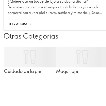
¿Quiere dar un toque de lujo a su ducha diaria?
Descubra cómo crear el mejor ritual de baño y cuidado
corporal para una piel suave, nutrida y mimada.¿Desea
dar un toque de lujo a su rutina de ducha diaria?
Descubra cómo crear el mejor ritual de baño y cuidado
LEER AHORA
corporal para una piel suave, nutrida y mimada.
Otras Categorías
Cuidado de la piel
Maquillaje