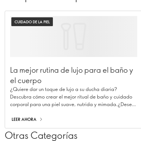
CUIDADO DE LA PIEL
La mejor rutina de lujo para el baño y
el cuerpo
¿Quiere dar un toque de lujo a su ducha diaria?
Descubra cómo crear el mejor ritual de baño y cuidado
corporal para una piel suave, nutrida y mimada.¿Desea
dar un toque de lujo a su rutina de ducha diaria?
Descubra cómo crear el mejor ritual de baño y cuidado
LEER AHORA
corporal para una piel suave, nutrida y mimada.
Otras Categorías