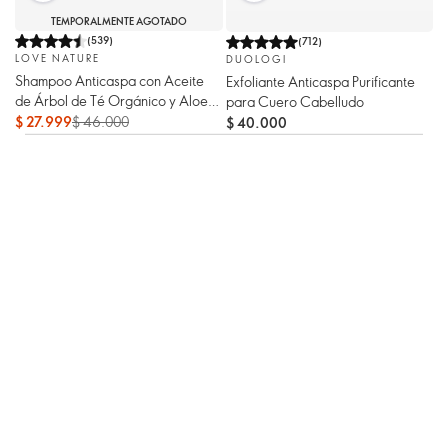
TEMPORALMENTE AGOTADO
(
539
)
(
712
)
LOVE NATURE
DUOLOGI
Shampoo Anticaspa con Aceite
Exfoliante Anticaspa Purificante
de Árbol de Té Orgánico y Aloe
para Cuero Cabelludo
Vera Love Nature
$ 27.999
$ 46.000
$ 40.000