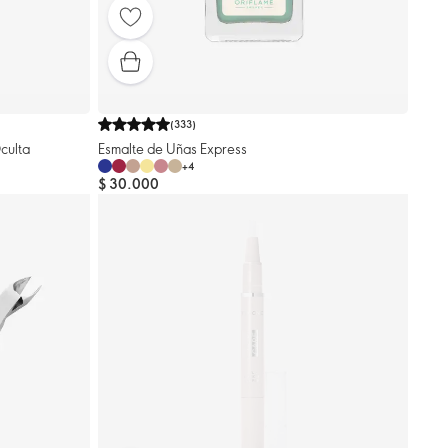
(
333
)
culta
Esmalte de Uñas Express
+
4
$ 30.000