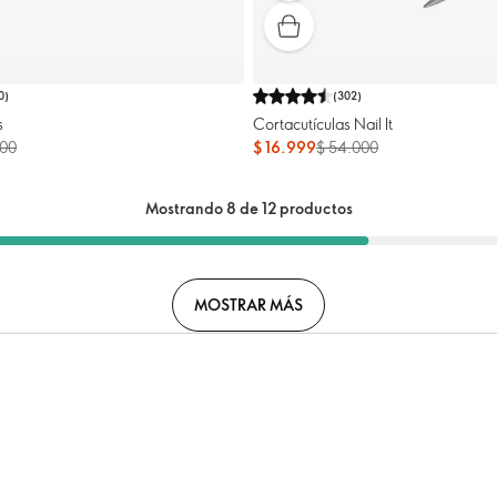
0
)
(
302
)
s
Cortacutículas Nail It
000
$ 16.999
$ 54.000
Mostrando 8 de 12 productos
MOSTRAR MÁS