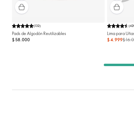
(
132
)
(
42
Pads de Algodón Reutilizables
Lima para Uña
$ 58.000
$ 4.999
$ 16.