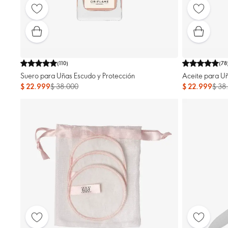
(
110
)
(
78
Suero para Uñas Escudo y Protección
Aceite para Uñ
$ 22.999
$ 38.000
$ 22.999
$ 38