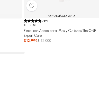
YA NO ESTÁ A LA VENTA
(
789
)
THE ONE
Pincel con Aceite para Uñas y Cutículas The ONE
Expert Care
$ 12.999
$ 43.000