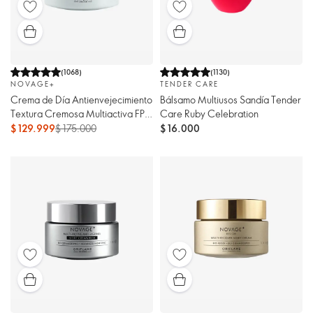
(
1068
)
(
1130
)
NOVAGE+
TENDER CARE
Crema de Día Antienvejecimiento
Bálsamo Multiusos Sandía Tender
Textura Cremosa Multiactiva FPS
Care Ruby Celebration
30
$ 129.999
$ 175.000
$ 16.000