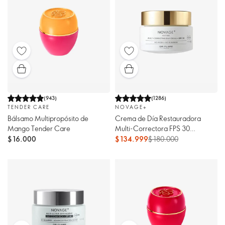
(
943
)
(
1286
)
TENDER CARE
NOVAGE+
Bálsamo Multipropósito de
Crema de Día Restauradora
Mango Tender Care
Multi-Correctora FPS 30
Novage+
$ 16.000
$ 134.999
$ 180.000