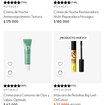
(
1196
)
(
1148
)
NOVAGE+
NOVAGE+
Crema de Noche
Crema de Noche Restauradora
Antienvejecimiento Textura
Multi-Reparadora Novage+
Cremosa Multiactiva
$ 175.000
$ 180.000
¡PRODUCTO NUEVO!
(
869
)
(
132
)
OPTIMALS
ONCOLOUR
Crema para Contorno de Ojos y
Máscara de Pestañas Big Lash
Labios Optimals
OnColour
$ 62.000
$ 22.999
$ 40.000