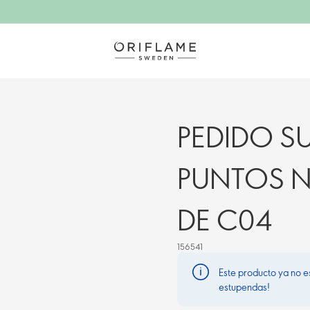
PEDIDO S
PUNTOS N
DE C04
156541
Este producto ya no e
estupendas!