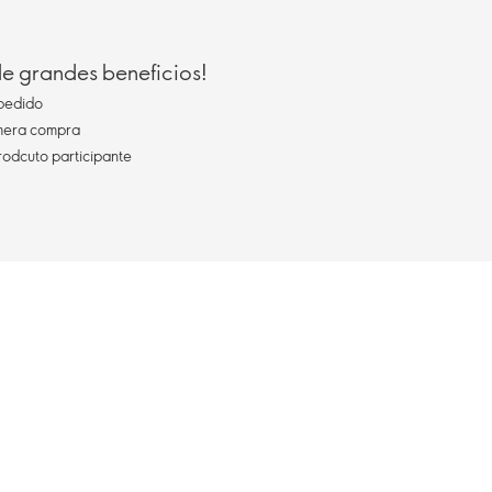
 de grandes beneficios!
pedido
imera compra
rodcuto participante