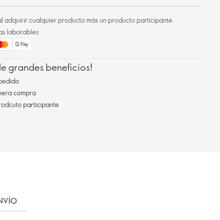
l adquirir cualquier producto más un producto participante.
as laborables
 de grandes beneficios!
pedido
imera compra
rodcuto participante
NVÍO