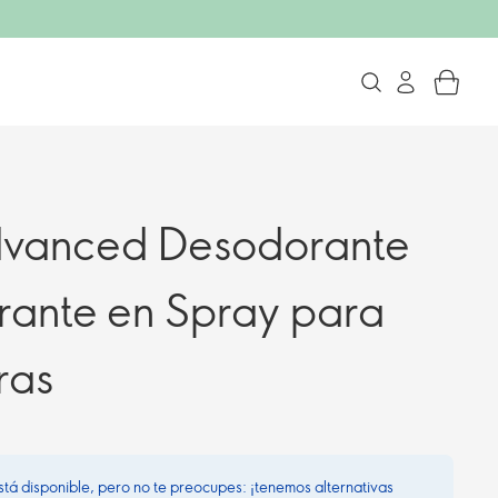
dvanced Desodorante
irante en Spray para
ras
stá disponible, pero no te preocupes: ¡tenemos alternativas