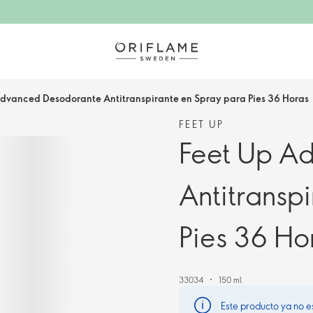
Advanced Desodorante Antitranspirante en Spray para Pies 36 Horas
FEET UP
Feet Up A
Antitransp
Pies 36 Ho
33034
150 ml.
Este producto ya no e