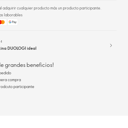
l adquirir cualquier producto más un producto participante.
as laborables
GI
utina DUOLOGI ideal
 de grandes beneficios!
pedido
imera compra
rodcuto participante