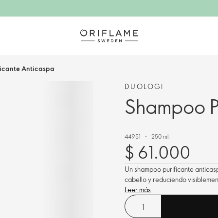
icante Anticaspa
DUOLOGI
Shampoo Pu
44951
250 ml.
$ 61.000
Un shampoo purificante anticasp
cabello y reduciendo visiblemen
Leer más