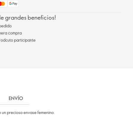
 de grandes beneficios!
pedido
imera compra
rodcuto participante
ENVÍO
n un precioso envase femenino.