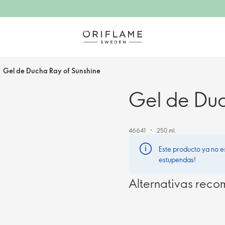
/
Gel de Ducha Ray of Sunshine
Gel de Duc
46641
250 ml.
Este producto ya no e
estupendas!
Alternativas rec