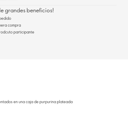
 de grandes beneficios!
pedido
imera compra
rodcuto participante
sentados en una caja de purpurina plateada