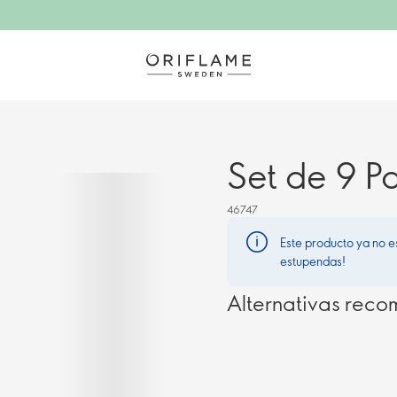
Set de 9 P
46747
Este producto ya no e
estupendas!
Alternativas rec