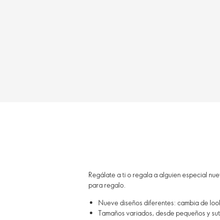
Regálate a ti o regala a alguien especial n
para regalo.
Nueve diseños diferentes: cambia de look
Tamaños variados, desde pequeños y sutile