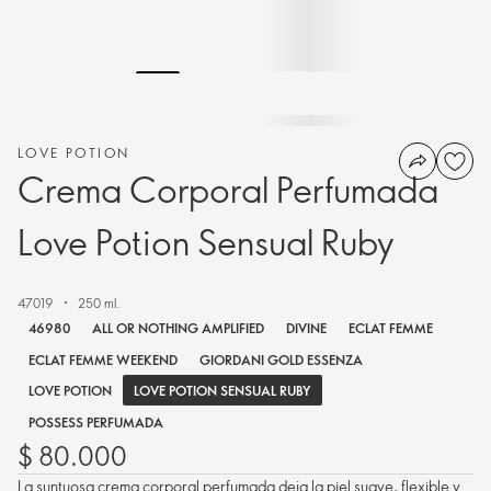
LOVE POTION
Crema Corporal Perfumada
Love Potion Sensual Ruby
47019
250 ml.
46980
ALL OR NOTHING AMPLIFIED
DIVINE
ECLAT FEMME
ECLAT FEMME WEEKEND
GIORDANI GOLD ESSENZA
LOVE POTION SENSUAL RUBY
LOVE POTION
POSSESS PERFUMADA
$ 80.000
La suntuosa crema corporal perfumada deja la piel suave, flexible y