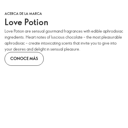
ACERCA DE LA MARCA
Love Potion
Love Potion are sensual gourmand fragrances with edible aphrodisiac
ingredients. Heart notes of luscious chocolate – the most pleasurable
aphrodisiac – create intoxicating scents that invite you to give into
your desires and delight in sensual pleasure.
CONOCE MÁS