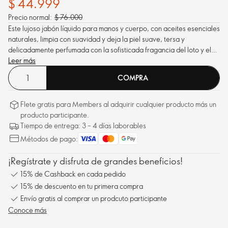
$ 44.999
Precio normal:
$ 76.000
Este lujoso jabón líquido para manos y cuerpo, con aceites esenciales
naturales, limpia con suavidad y deja la piel suave, tersa y
delicadamente perfumada con la sofisticada fragancia del loto y el
cedro.
Leer más
COMPRA
Flete gratis para Members al adquirir cualquier producto más un
producto participante.
Tiempo de entrega: 3 – 4 días laborables
Métodos de pago:
¡Regístrate y disfruta de grandes beneficios!
15% de Cashback en cada pedido
15% de descuento en tu primera compra
Envío gratis al comprar un prodcuto participante
Conoce más