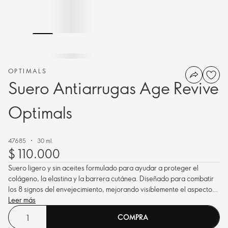
OPTIMALS
Suero Antiarrugas Age Revive
Optimals
47685
30 ml.
$ 110.000
Suero ligero y sin aceites formulado para ayudar a proteger el
colágeno, la elastina y la barrera cutánea. Diseñado para combatir
los 8 signos del envejecimiento, mejorando visiblemente el aspecto
de las líneas de expresión, las arrugas, el tono desigual de la piel y la
Leer más
falta de luminosidad.
COMPRA