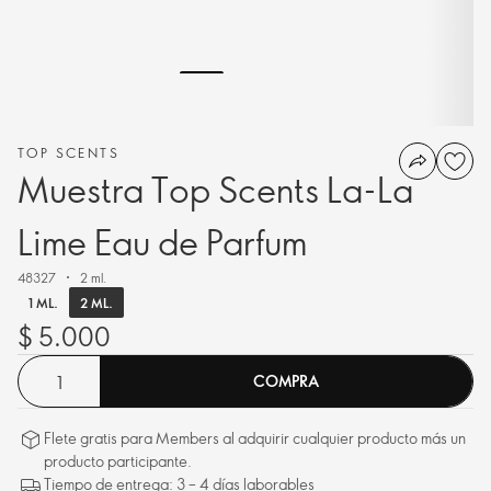
TOP SCENTS
Muestra Top Scents La-La
Lime Eau de Parfum
48327
2 ml.
2 ML.
1 ML.
$ 5.000
COMPRA
Flete gratis para Members al adquirir cualquier producto más un
producto participante.
Tiempo de entrega: 3 – 4 días laborables