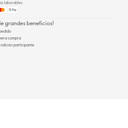
as laborables
 de grandes beneficios!
pedido
imera compra
rodcuto participante