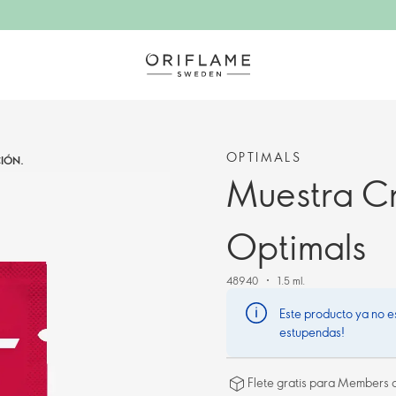
OPTIMALS
IÓN.
Muestra C
Optimals
48940
1.5 ml.
Este producto ya no e
estupendas!
Flete gratis para Members a