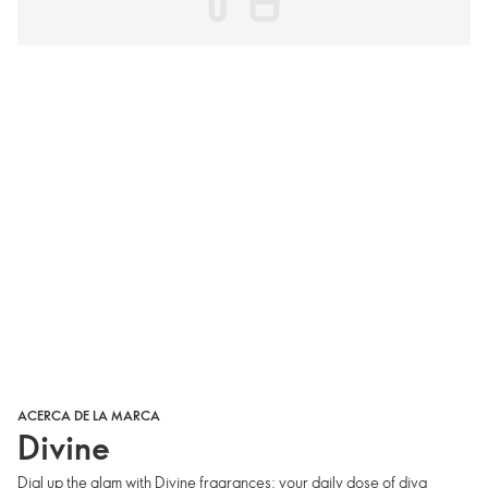
ACERCA DE LA MARCA
Divine
Dial up the glam with Divine fragrances: your daily dose of diva