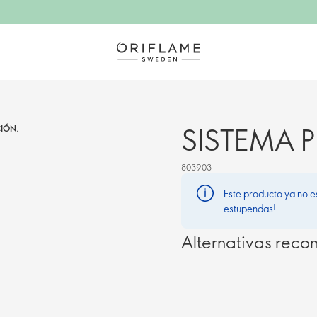
SISTEMA 
IÓN.
803903
Este producto ya no e
estupendas!
Alternativas rec