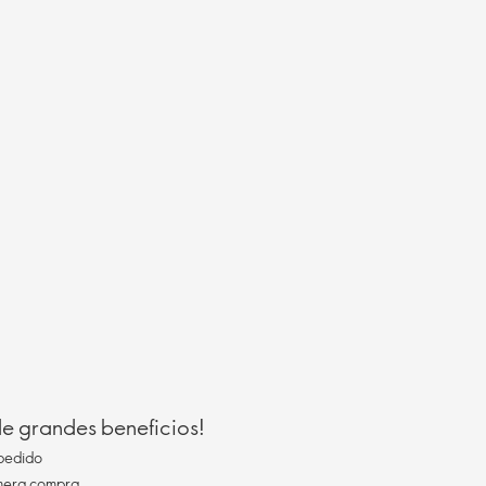
 de grandes beneficios!
pedido
imera compra