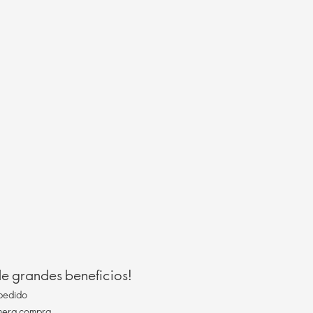
 de grandes beneficios!
pedido
imera compra