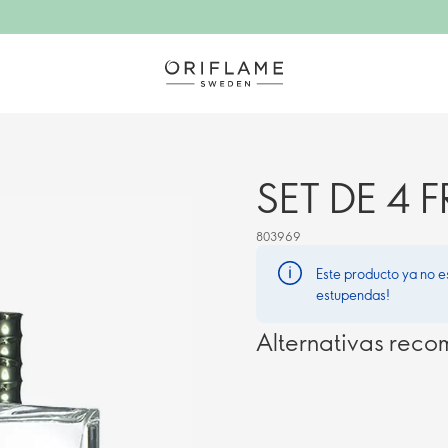
SET DE 4
803969
Este producto ya no e
estupendas!
Alternativas rec