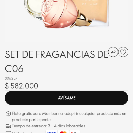
SET DE FRAGANCIAS DE
C06
806257
$ 582.000
AVÍSAME
Flete gratis para Members al adquirir cualquier producto más un
producto participante.
Tiempo de entrega: 3 – 4 días laborables