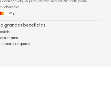
l adquirir cualquier producto más un producto participante.
as laborables
 de grandes beneficios!
pedido
imera compra
rodcuto participante