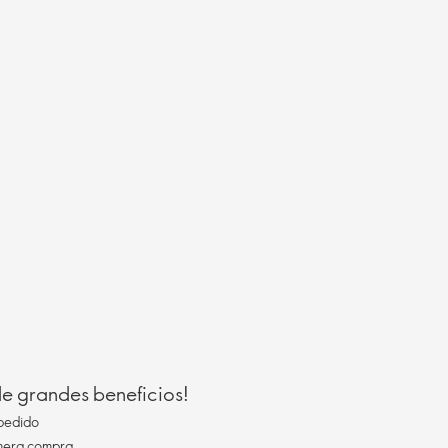
 de grandes beneficios!
pedido
imera compra