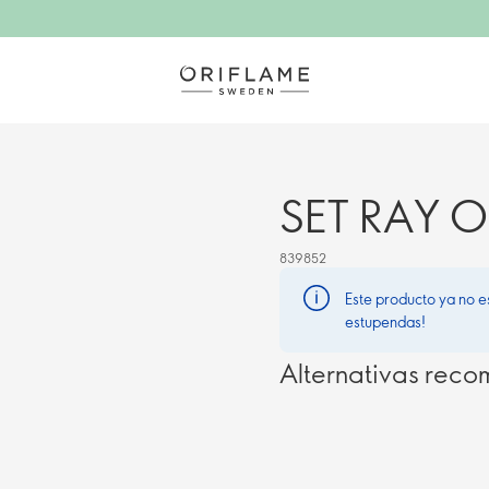
SET RAY O
839852
Este producto ya no e
estupendas!
Alternativas rec