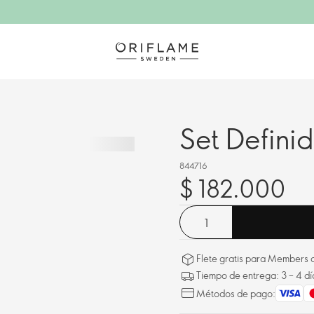
Set Defini
844716
$ 182.000
Flete gratis para Members a
Tiempo de entrega: 3 – 4 dí
Métodos de pago: