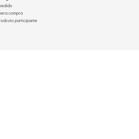
pedido
imera compra
rodcuto participante