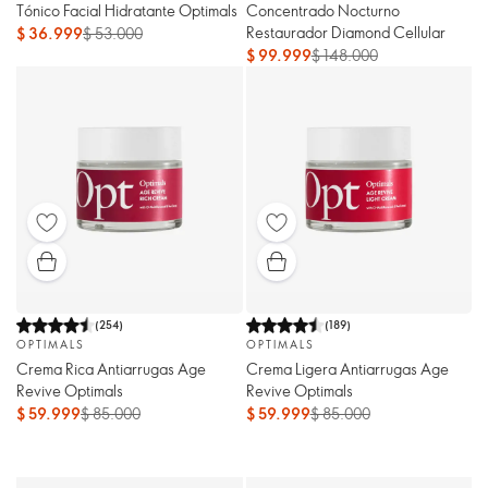
Tónico Facial Hidratante Optimals
Concentrado Nocturno
Restaurador Diamond Cellular
$ 36.999
$ 53.000
$ 99.999
$ 148.000
(
254
)
(
189
)
OPTIMALS
OPTIMALS
Crema Rica Antiarrugas Age
Crema Ligera Antiarrugas Age
Revive Optimals
Revive Optimals
$ 59.999
$ 85.000
$ 59.999
$ 85.000