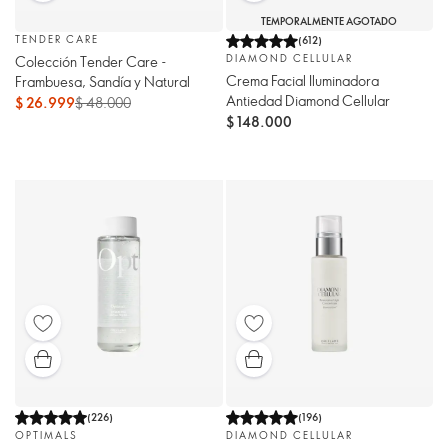
TEMPORALMENTE AGOTADO
TENDER CARE
(
612
)
DIAMOND CELLULAR
Colección Tender Care -
Crema Facial Iluminadora
Frambuesa, Sandía y Natural
Antiedad Diamond Cellular
$ 26.999
$ 48.000
$ 148.000
(
226
)
(
196
)
OPTIMALS
DIAMOND CELLULAR