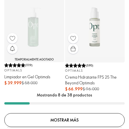
TEMPORALMENTE AGOTADO
(
1119
)
(
590
)
OPTIMALS
OPTIMALS
Limpiador en Gel Optimals
Crema Hidratante FPS 25 The
$ 39.999
$ 58.000
Beyond Optimals
$ 66.999
$ 96.000
Mostrando 8 de 38 productos
MOSTRAR MÁS