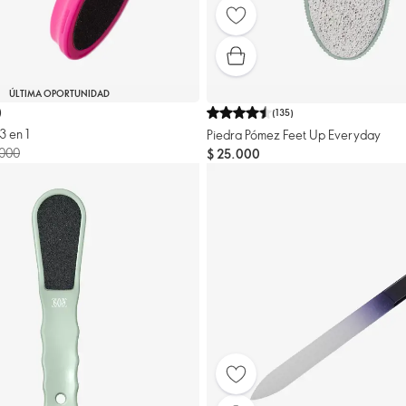
ÚLTIMA OPORTUNIDAD
)
(
135
)
3 en 1
Piedra Pómez Feet Up Everyday
.000
$ 25.000