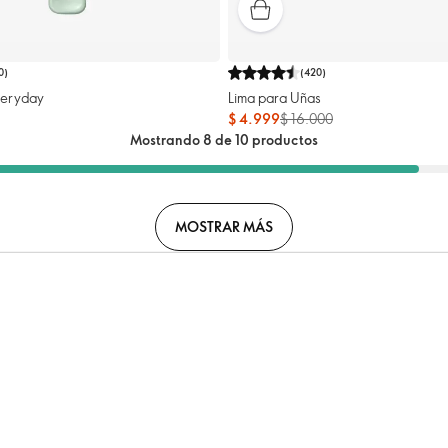
0
)
(
420
)
veryday
Lima para Uñas
$ 4.999
$ 16.000
Mostrando 8 de 10 productos
MOSTRAR MÁS