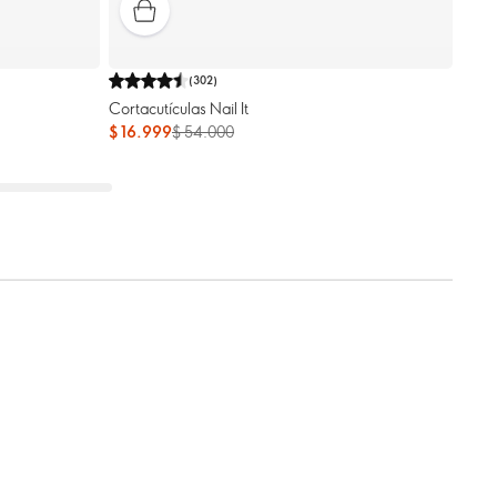
(
302
)
Cortacutículas Nail It
$ 16.999
$ 54.000