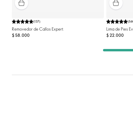
(
137
)
(
56
Removedor de Callos Expert
Lima de Pies E
$ 58.000
$ 22.000