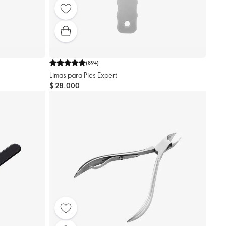
(
894
)
Limas para Pies Expert
$ 28.000