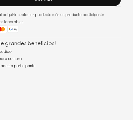
l adquirir cualquier producto más un producto participante.
as laborables
 de grandes beneficios!
pedido
imera compra
rodcuto participante