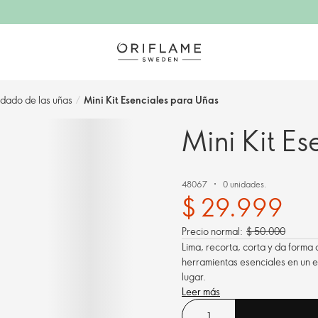
idado de las uñas
/
Mini Kit Esenciales para Uñas
Mini Kit E
48067
0 unidades.
$ 29.999
Precio normal:
$ 50.000
Lima, recorta, corta y da forma
herramientas esenciales en un e
lugar.
Leer más