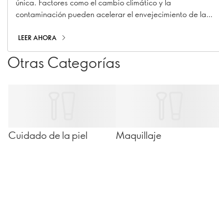
única. Factores como el cambio climático y la
contaminación pueden acelerar el envejecimiento de la
piel, provocando manchas, líneas de expresión y
pérdida de colágeno.
LEER AHORA
Otras Categorías
Cuidado de la piel
Maquillaje