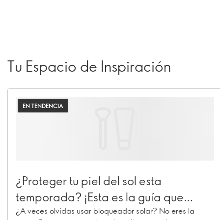
Tu Espacio de Inspiración
EN TENDENCIA
¿Proteger tu piel del sol esta
temporada? ¡Esta es la guía que
debes de tener a la mano!
¿A veces olvidas usar bloqueador solar? No eres la