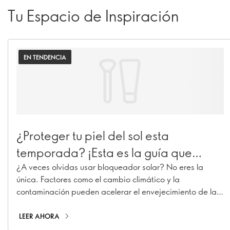
Tu Espacio de Inspiración
EN TENDENCIA
¿Proteger tu piel del sol esta
temporada? ¡Esta es la guía que
debes de tener a la mano!
¿A veces olvidas usar bloqueador solar? No eres la
única. Factores como el cambio climático y la
contaminación pueden acelerar el envejecimiento de la
piel, provocando manchas, líneas de expresión y
pérdida de colágeno.
LEER AHORA