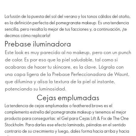
La fusión de la puesta del sol del verano y los tonos cálidos del otoño,
es la definición perfecta del pomegranate makeup. Es una tendencia
sencilla, pero resalta lo mejor de tus facciones y, a continuación, ¡te
decimos cómo replicarla!
Prebase iluminadora
Este look es muy parecido al no makeup, pero con un punch
de color. Es por eso que la piel saludable, tal como si
acabaras de hacer tu skincare, es la clave. Lógrala con
una capa ligera de la Prebase Perfeccionadora de Waunt,
que difumina y alisa la textura de la piel al instante,
potenciando su luminosidad.
Cejas emplumadas
La tendencia de cejas emplumadas o feathered brows es el
complemento estrella del pomegranate makeup y tenemos el mejor
producto para conseguirlas: el Gel para Cejas Lift & Fix de The One
Stockholm. Para darles ese efecto laminado, péinalas en el sentido
contrario de su crecimiento y luego, dales forma hacia arriba y hacia