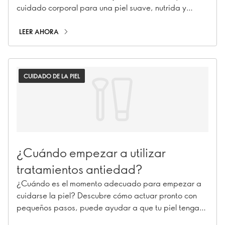
cuidado corporal para una piel suave, nutrida y
mimada.¿Desea dar un toque de lujo a su rutina de
ducha diaria? Descubra cómo crear el mejor ritual de
LEER AHORA
baño y cuidado corporal para una piel suave, nutrida
y mimada.
CUIDADO DE LA PIEL
¿Cuándo empezar a utilizar
tratamientos antiedad?
¿Cuándo es el momento adecuado para empezar a
cuidarse la piel? Descubre cómo actuar pronto con
pequeños pasos, puede ayudar a que tu piel tenga
un aspecto más joven durante más tiempo.