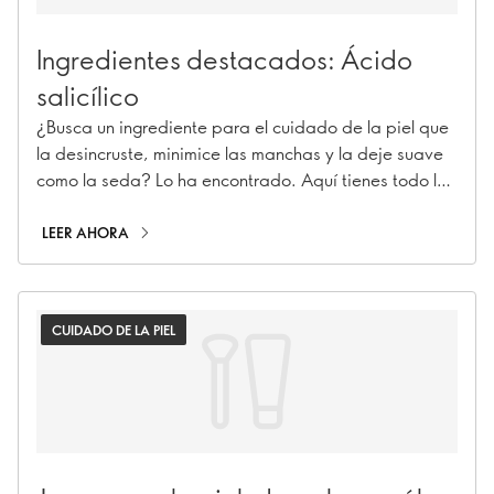
Ingredientes destacados: Ácido
salicílico
¿Busca un ingrediente para el cuidado de la piel que
la desincruste, minimice las manchas y la deje suave
como la seda? Lo ha encontrado. Aquí tienes todo lo
que necesitas saber sobre este fiel combatiente de
las imperfecciones.
LEER AHORA
CUIDADO DE LA PIEL