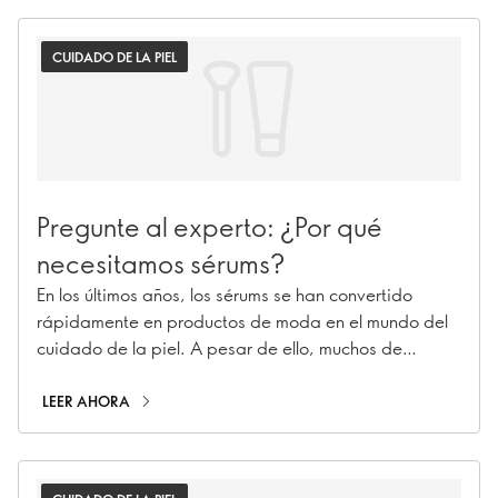
Novage+.
CUIDADO DE LA PIEL
Pregunte al experto: ¿Por qué
necesitamos sérums?
En los últimos años, los sérums se han convertido
rápidamente en productos de moda en el mundo del
cuidado de la piel. A pesar de ello, muchos de
nosotros todavía no estamos seguros de lo que es un
sérum y lo que realmente hace. Para arrojar luz sobre
LEER AHORA
sus increíbles beneficios, hemos recurrido a nuestro
Panel de Expertos de Oriflame Skincare, en busca de
respuestas a algunas preguntas candentes.