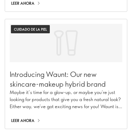
nocturna de cuidado de la piel utilizando
LEER AHORA
estratégicamente ciertos productos. Sigue leyendo
para descubrir cómo funciona.
CUIDADO DE LA PIEL
Introducing Waunt: Our new
skincare-makeup hybrid brand
Maybe it’s time for a glow-up, or maybe you’re just
looking for products that give you a fresh natural look?
Either way, we’ve got exciting news for you! Waunt is
a new fun range of skincare products designed to give
you flawless skin and a natural no-makeup makeup
LEER AHORA
look with benefits from both skincare and makeup. Are