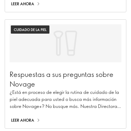
LEER AHORA
CUIDADO DE LA PIEL
Respuestas a sus preguntas sobre
Novage
¿Está en proceso de elegir la rutina de cuidado de la
piel adecuada para usted o busca más información
sobre Novage+? No busque más. Nuestra Directora
de Implementación de Rutinas de Belleza y Experta en
Cuidados de la Piel Premium, Caroline Charpentier,
LEER AHORA
ha respondido a tus preguntas más urgentes sobre