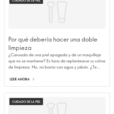
CUIDADO DE LA PIEL
Por qué debería hacer una doble
limpieza
¿Cansada de una piel apagada y de un maquillaje
que no se mantiene? Es hora de replantearse su rutina
de limpieza. No, no basta con agua y jabón. ¿Te
preguntas por qué deberías hacer una doble
limpieza? Sigue leyendo.
LEER AHORA
CUIDADO DE LA PIEL