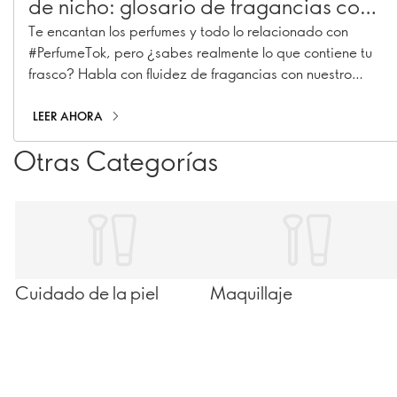
de nicho: glosario de fragancias con
información privilegiada
Te encantan los perfumes y todo lo relacionado con
#PerfumeTok, pero ¿sabes realmente lo que contiene tu
frasco? Habla con fluidez de fragancias con nuestro
glosario de perfumes nicho: tu pase entre bastidores
para saber cómo se hacen las fragancias. Desde los
LEER AHORA
ingredientes más conocidos hasta los secretos de la
Otras Categorías
perfumería nicho, aquí tienes todo lo que necesitas para
sonar (y oler) como un experto. Sigue leyendo y mejora tu
nivel de perfumería...
Cuidado de la piel
Maquillaje