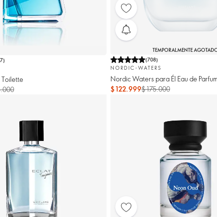
TEMPORALMENTE AGOTAD
(
708
)
17
)
NORDIC-WATERS
Nordic Waters para Él Eau de Parfu
Toilette
$ 122.999
$ 175.000
5.000