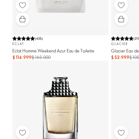
(
435
)
(
21
ECLAT
GLACIER
Eclat Homme Weekend Azur Eau de Toilette
Glacier Eau de 
$ 114.999
$ 165.000
$ 52.999
$ 10