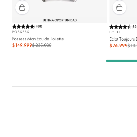
ÚLTIMA OPORTUNIDAD
(
488
)
(
59
POSSESS
ECLAT
Possess Man Eau de Toilette
Eclat Toujours 
$ 149.999
$ 235.000
$ 76.999
$ 11