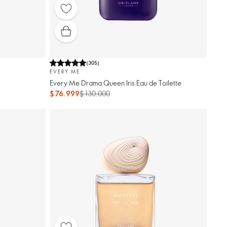
(
305
)
EVERY ME
Every Me Drama Queen Iris Eau de Toilette
$ 76.999
$ 130.000