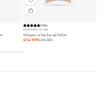
(
1326
)
WHISPERS OF ME
um
Whispers of Me Eau de Parfum
$ 114.999
$ 165.000