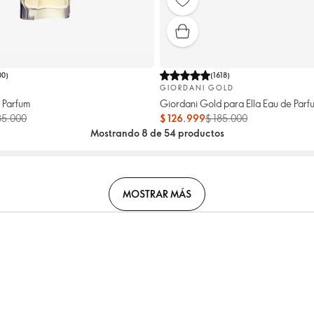
00
)
(
1618
)
GIORDANI GOLD
 Parfum
Giordani Gold para Ella Eau de Parf
35.000
$ 126.999
$ 185.000
Mostrando 8 de 54 productos
MOSTRAR MÁS