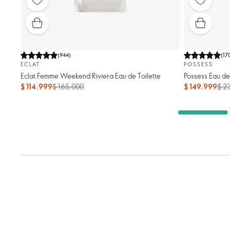
(
944
)
(
17
ECLAT
POSSESS
Eclat Femme Weekend Riviera Eau de Toilette
Possess Eau de
$ 114.999
$ 165.000
$ 149.999
$ 2