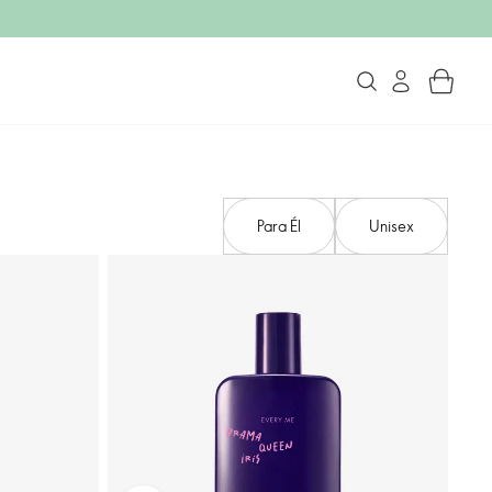
Para Él
Unisex