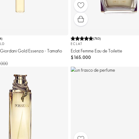
4
)
(
763
)
LD
ECLAT
 Giordani Gold Essenza - Tamaño
Eclat Femme Eau de Toilette
$ 165.000
.000