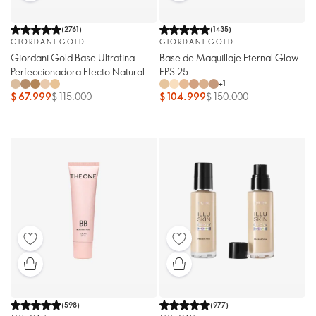
(
2761
)
(
1435
)
GIORDANI GOLD
GIORDANI GOLD
Giordani Gold Base Ultrafina
Base de Maquillaje Eternal Glow
Perfeccionadora Efecto Natural
FPS 25
+
1
$ 67.999
$ 115.000
$ 104.999
$ 150.000
(
598
)
(
977
)