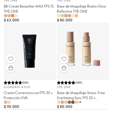
THE ONE
THE ONE
BB Cream Beautifier MAX FPS 15
Base de Maquillaje Illuskin Glow
THE ONE
Reflective THE ONE
$ 63.000
$ 80.000
(
565
)
(
1601
)
GIORDANI GOLD
THE ONE
Crema Correctora con FPS 30 +
Base de Maquillaje Stress-Free
Protección UVA
Everlasting Sync FPS 20 +
+
6
Protección UVA Natural THE ONE
$ 115.000
$ 80.000