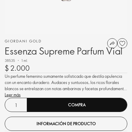
GIORDANI GOLD
Essenza Supreme Parfum Vial
38535
1 ml.
$ 2.000
Un perfume femenino sumamente sofisticado que destila opulencia
con un encanto duradero. Audaces y suntuosos, los ricos florales
blancos se entrelazan con notas ambarinas y facetas profundamente
aromáticas.
Leer más
COMPRA
INFORMACIÓN DE PRODUCTO