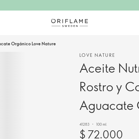
uacate Orgánico Love Nature
LOVE NATURE
Aceite Nut
Rostro y C
Aguacate 
41283
100 ml.
$ 72.000