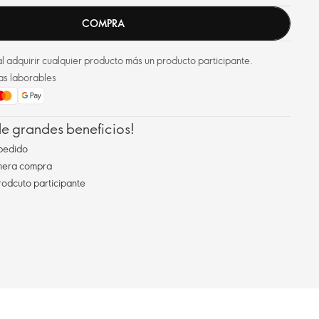
COMPRA
l adquirir cualquier producto más un producto participante.
as laborables
 de grandes beneficios!
pedido
imera compra
rodcuto participante