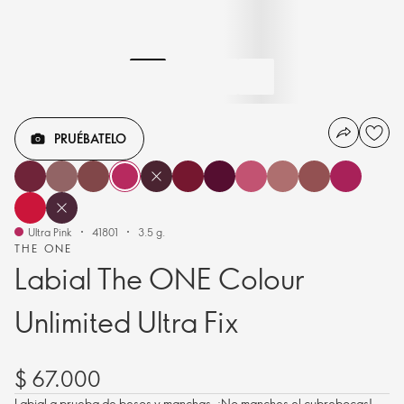
PRUÉBATELO
Ultra Pink
41801
3.5 g.
THE ONE
Labial The ONE Colour
Unlimited Ultra Fix
$ 67.000
Labial a prueba de besos y manchas. ¡No manches el cubrebocas!