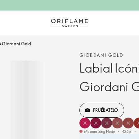
15 Giordani Gold
GIORDANI GOLD
Labial Icó
Giordani 
PRUÉBATELO
Mesmerizing Nude
42661