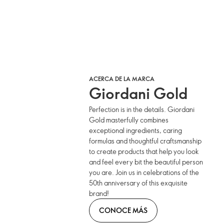
ACERCA DE LA MARCA
Giordani Gold
Perfection is in the details. Giordani
Gold masterfully combines
exceptional ingredients, caring
formulas and thoughtful craftsmanship
to create products that help you look
and feel every bit the beautiful person
you are. Join us in celebrations of the
50th anniversary of this exquisite
brand!
CONOCE MÁS