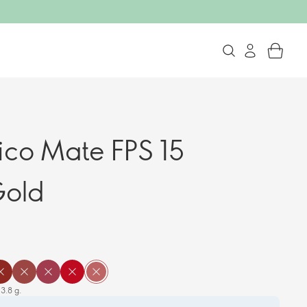
nico Mate FPS 15
Gold
3.8 g.