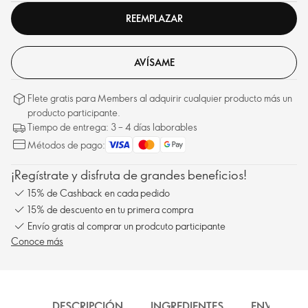
REEMPLAZAR
AVÍSAME
Flete gratis para Members al adquirir cualquier producto más un
producto participante.
Tiempo de entrega: 3 – 4 días laborables
Métodos de pago:
¡Regístrate y disfruta de grandes beneficios!
15% de Cashback en cada pedido
15% de descuento en tu primera compra
Envío gratis al comprar un prodcuto participante
Conoce más
DESCRIPCIÓN
INGREDIENTES
ENVÍO