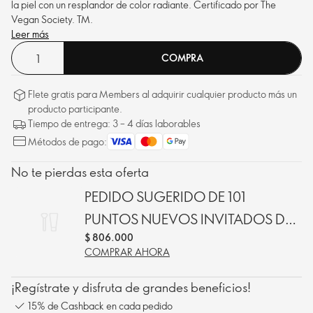
la piel con un resplandor de color radiante. Certificado por The
Vegan Society.
TM
.
Leer más
COMPRA
Flete gratis para Members al adquirir cualquier producto más un
producto participante.
Tiempo de entrega: 3 – 4 días laborables
Métodos de pago:
No te pierdas esta oferta
PEDIDO SUGERIDO DE 101
PUNTOS NUEVOS INVITADOS DE
$ 806.000
C11
COMPRAR AHORA
¡Regístrate y disfruta de grandes beneficios!
15% de Cashback en cada pedido