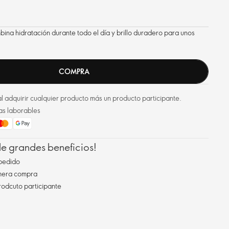
ombina hidratación durante todo el día y brillo duradero para unos
.
COMPRA
l adquirir cualquier producto más un producto participante.
as laborables
 de grandes beneficios!
pedido
imera compra
rodcuto participante