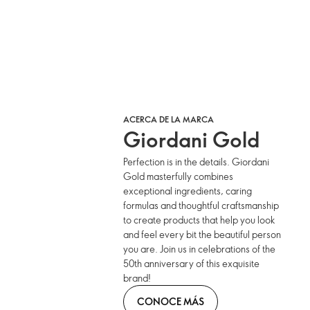
ACERCA DE LA MARCA
Giordani Gold
Perfection is in the details. Giordani
Gold masterfully combines
exceptional ingredients, caring
formulas and thoughtful craftsmanship
to create products that help you look
and feel every bit the beautiful person
you are. Join us in celebrations of the
50th anniversary of this exquisite
brand!
CONOCE MÁS