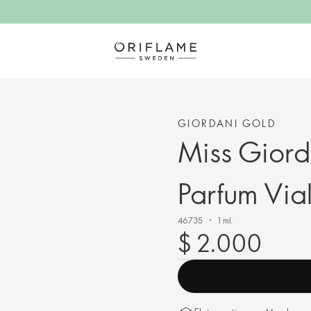
GIORDANI GOLD
Miss Giord
Parfum Via
46735
1 ml.
$ 2.000