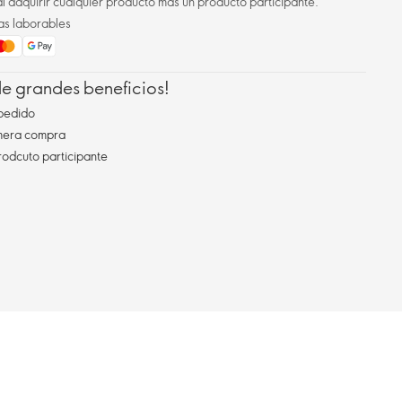
l adquirir cualquier producto más un producto participante.
as laborables
 de grandes beneficios!
pedido
imera compra
rodcuto participante