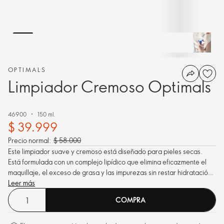
OPTIMALS
Limpiador Cremoso Optimals
46900
150 ml.
$ 39.999
Precio normal:
$ 58.000
Este limpiador suave y cremoso está diseñado para pieles secas.
Está formulada con un complejo lipídico que elimina eficazmente el
maquillaje, el exceso de grasa y las impurezas sin restar hidratación
a la piel.
Leer más
COMPRA