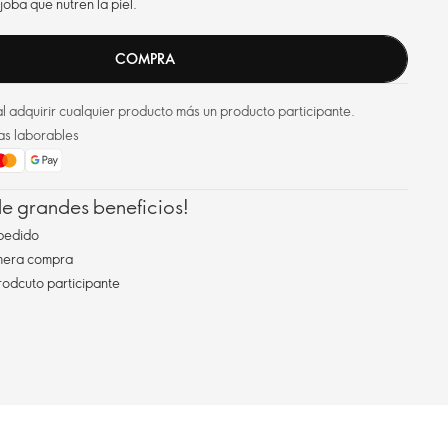
joba que nutren la piel.
COMPRA
l adquirir cualquier producto más un producto participante.
as laborables
 de grandes beneficios!
pedido
imera compra
rodcuto participante