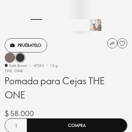
PRUÉBATELO
Dark Brown
47253
1.5 g.
THE ONE
Pomada para Cejas THE
ONE
$ 58.000
COMPRA